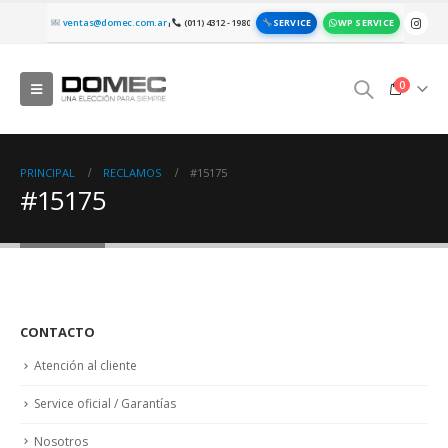
SERVICE
WP SERVICE
ventas@domec.com.ar
(011) 4312 - 1980
|
0
PRINCIPAL
RECLAMOS
#15175
#15175
CONTACTO
Atención al cliente
Service oficial / Garantías
Nosotros