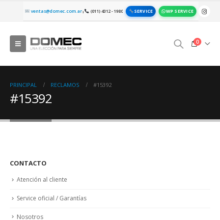
SERVICE
WP SERVICE
ventas@domec.com.ar
(011) 4312 - 1980
|
0
PRINCIPAL
RECLAMOS
#15392
#15392
CONTACTO
Atención al cliente
Service oficial / Garantías
Nosotros