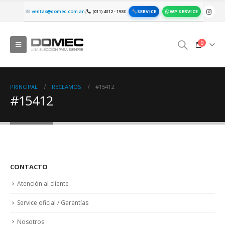
SERVICE
WP SERVICE
ventas@domec.com.ar
(011) 4312 - 1980
|
0
PRINCIPAL
RECLAMOS
#15412
#15412
CONTACTO
Atención al cliente
Service oficial / Garantías
Nosotros