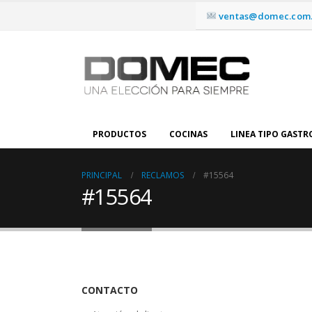
ventas@domec.com.
PRODUCTOS
COCINAS
LINEA TIPO GAST
PRINCIPAL
RECLAMOS
#15564
#15564
CONTACTO