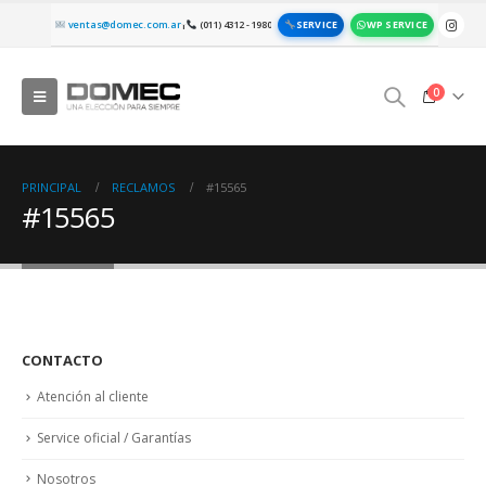
SERVICE
WP SERVICE
ventas@domec.com.ar
(011) 4312 - 1980
|
0
PRINCIPAL
RECLAMOS
#15565
#15565
CONTACTO
Atención al cliente
Service oficial / Garantías
Nosotros