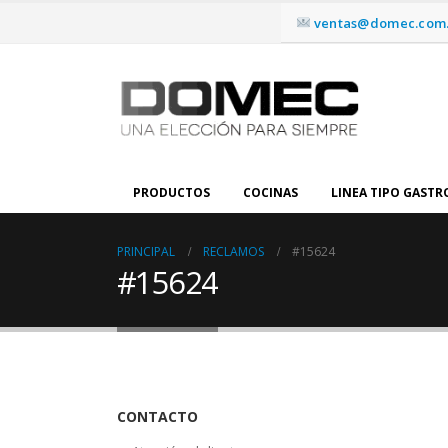
ventas@domec.com.
PRODUCTOS
COCINAS
LINEA TIPO GAST
PRINCIPAL
RECLAMOS
#15624
#15624
CONTACTO