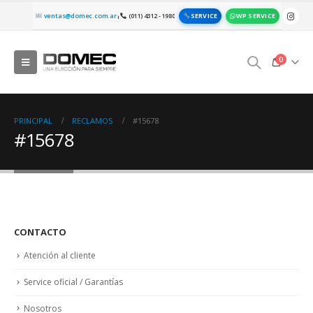
SERVICE
WP SERVICE
ventas@domec.com.ar
(011) 4312 - 1980
|
0
PRINCIPAL
RECLAMOS
#15678
#15678
CONTACTO
Atención al cliente
Service oficial / Garantías
Nosotros