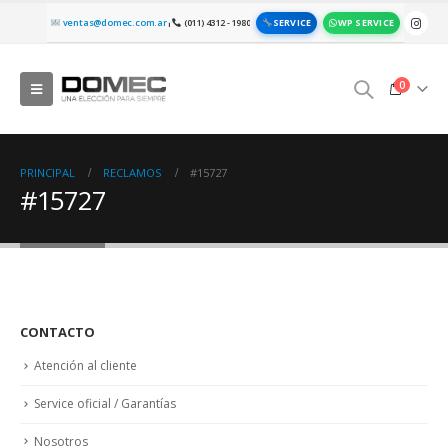
SERVICE
WP SERVICE
ventas@domec.com.ar
(011) 4312 - 1980
|
0
PRINCIPAL
RECLAMOS
#15727
#15727
CONTACTO
Atención al cliente
Service oficial / Garantías
Nosotros