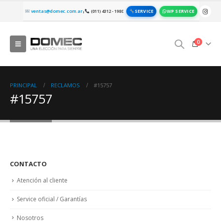
SERVICE
WP SERVICE
ventas@domec.com.ar
(011) 4312 - 1980
|
0
PRINCIPAL
RECLAMOS
#15757
#15757
CONTACTO
Atención al cliente
Service oficial / Garantías
Nosotros