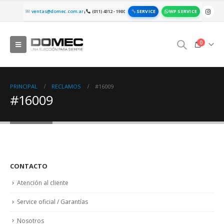
SERVICE
WP SERVICE
ventas@domec.com.ar
(011) 4312 - 1980
|
0
PRINCIPAL
RECLAMOS
#16009
#16009
CONTACTO
Atención al cliente
Service oficial / Garantías
Nosotros