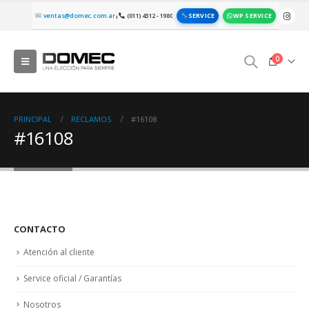
SERVICE
WP SERVICE
ventas@domec.com.ar
(011) 4312 - 1980
|
0
PRINCIPAL
RECLAMOS
#16108
#16108
CONTACTO
Atención al cliente
Service oficial / Garantías
Nosotros