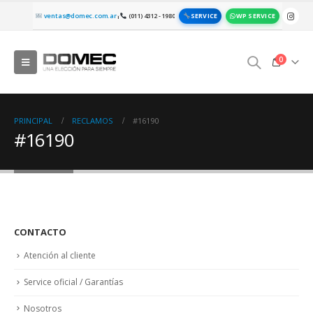
SERVICE
WP SERVICE
ventas@domec.com.ar
(011) 4312 - 1980
|
0
PRINCIPAL
RECLAMOS
#16190
#16190
CONTACTO
Atención al cliente
Service oficial / Garantías
Nosotros