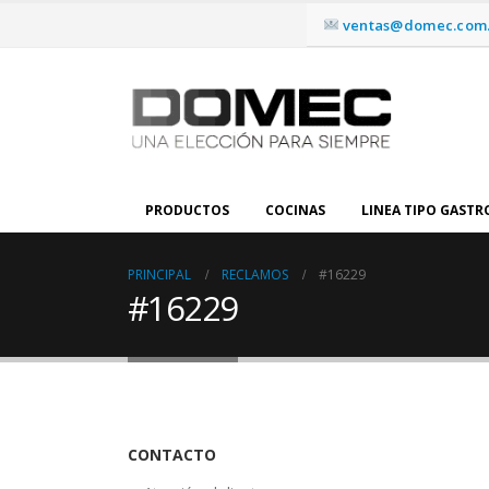
ventas@domec.com.
PRODUCTOS
COCINAS
LINEA TIPO GAST
PRINCIPAL
RECLAMOS
#16229
#16229
CONTACTO