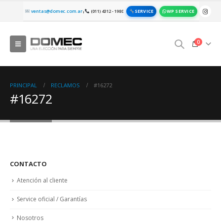
SERVICE
WP SERVICE
ventas@domec.com.ar
(011) 4312 - 1980
|
0
PRINCIPAL
RECLAMOS
#16272
#16272
CONTACTO
Atención al cliente
Service oficial / Garantías
Nosotros