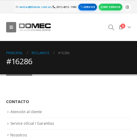
SERVICE
WP SERVICE
ventas@domec.com.ar
(011) 4312 - 1980
|
0
PRINCIPAL
RECLAMOS
#16286
#16286
CONTACTO
Atención al cliente
Service oficial / Garantías
Nosotros