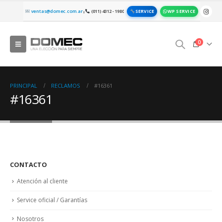
SERVICE
WP SERVICE
ventas@domec.com.ar
(011) 4312 - 1980
|
0
PRINCIPAL
RECLAMOS
#16361
#16361
CONTACTO
Atención al cliente
Service oficial / Garantías
Nosotros