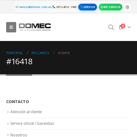
SERVICE
WP SERVICE
ventas@domec.com.ar
(011) 4312 - 1980
|
0
PRINCIPAL
RECLAMOS
#16418
#16418
CONTACTO
Atención al cliente
Service oficial / Garantías
Nosotros