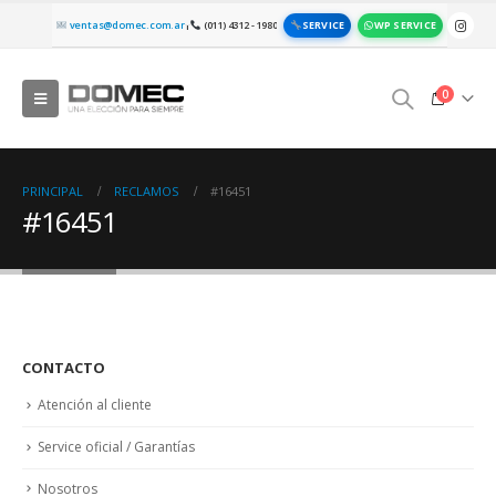
SERVICE
WP SERVICE
ventas@domec.com.ar
(011) 4312 - 1980
|
0
PRINCIPAL
RECLAMOS
#16451
#16451
CONTACTO
Atención al cliente
Service oficial / Garantías
Nosotros