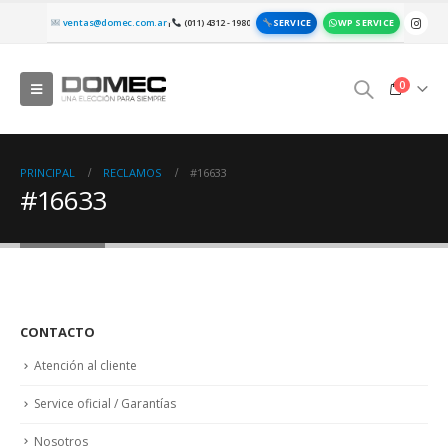
SERVICE
WP SERVICE
ventas@domec.com.ar
(011) 4312 - 1980
|
0
PRINCIPAL
RECLAMOS
#16633
#16633
CONTACTO
Atención al cliente
Service oficial / Garantías
Nosotros