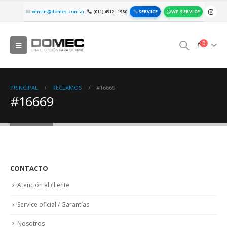
SERVICE
WP SERVICE
ventas@domec.com.ar
(011) 4312 - 1980
|
0
PRINCIPAL
RECLAMOS
#16669
#16669
CONTACTO
Atención al cliente
Service oficial / Garantías
Nosotros