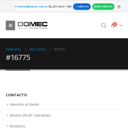
SERVICE
WP SERVICE
ventas@domec.com.ar
(011) 4312 - 1980
|
0
PRINCIPAL
RECLAMOS
#16775
#16775
CONTACTO
Atención al cliente
Service oficial / Garantías
Nosotros