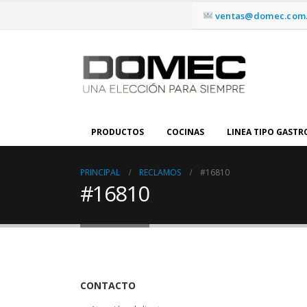
ventas@domec.com.
PRODUCTOS
COCINAS
LINEA TIPO GAST
PRINCIPAL
RECLAMOS
#16810
#16810
CONTACTO