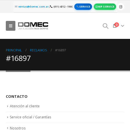
SERVICE
WP SERVICE
ventas@domec.com.ar
(011) 4312 - 1980
|
0
PRINCIPAL
RECLAMOS
#16897
#16897
CONTACTO
Atención al cliente
Service oficial / Garantías
Nosotros