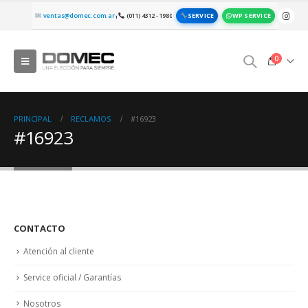
SERVICE
WP SERVICE
ventas@domec.com.ar
(011) 4312 - 1980
|
0
PRINCIPAL
RECLAMOS
#16923
#16923
CONTACTO
Atención al cliente
Service oficial / Garantías
Nosotros