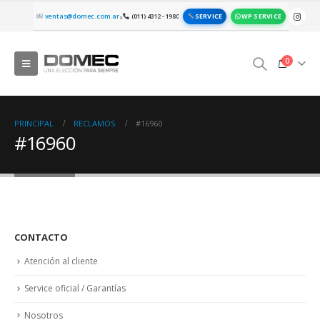
SERVICE
WP SERVICE
ventas@domec.com.ar
(011) 4312 - 1980
|
0
PRINCIPAL
RECLAMOS
#16960
#16960
CONTACTO
Atención al cliente
Service oficial / Garantías
Nosotros