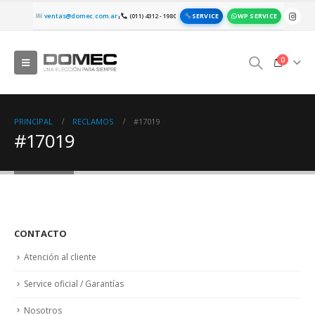
SERVICE
WP SERVICE
ventas@domec.com.ar
(011) 4312 - 1980
|
0
PRINCIPAL
RECLAMOS
#17019
#17019
CONTACTO
Atención al cliente
Service oficial / Garantías
Nosotros