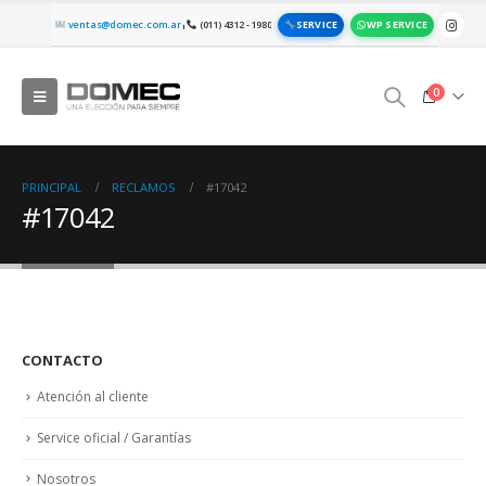
SERVICE
WP SERVICE
ventas@domec.com.ar
(011) 4312 - 1980
|
0
PRINCIPAL
RECLAMOS
#17042
#17042
CONTACTO
Atención al cliente
Service oficial / Garantías
Nosotros