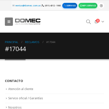
SERVICE
WP SERVICE
ventas@domec.com.ar
(011) 4312 - 1980
|
0
PRINCIPAL
RECLAMOS
#17044
#17044
CONTACTO
Atención al cliente
Service oficial / Garantías
Nosotros