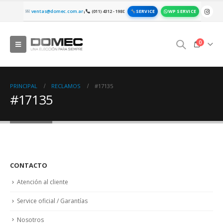
SERVICE
WP SERVICE
ventas@domec.com.ar
(011) 4312 - 1980
|
0
PRINCIPAL
RECLAMOS
#17135
#17135
CONTACTO
Atención al cliente
Service oficial / Garantías
Nosotros