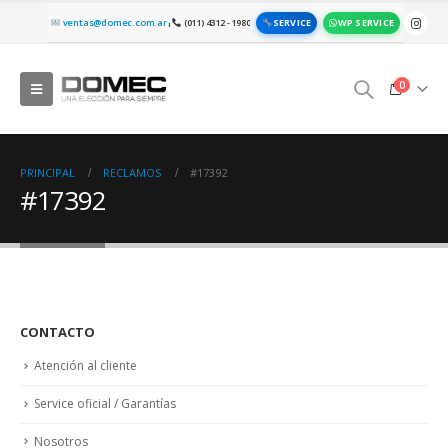
SERVICE
WP SERVICE
ventas@domec.com.ar
(011) 4312 - 1980
|
0
PRINCIPAL
RECLAMOS
#17392
#17392
CONTACTO
Atención al cliente
Service oficial / Garantías
Nosotros