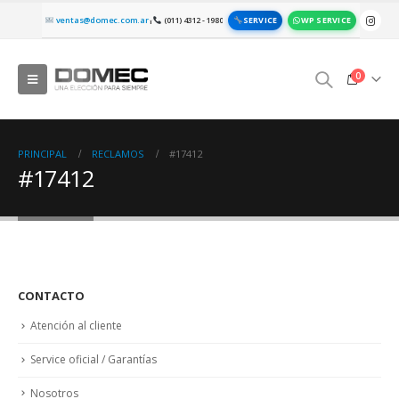
SERVICE
WP SERVICE
ventas@domec.com.ar
(011) 4312 - 1980
|
0
PRINCIPAL
RECLAMOS
#17412
#17412
CONTACTO
Atención al cliente
Service oficial / Garantías
Nosotros