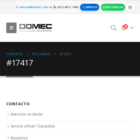
SERVICE
WP SERVICE
ventas@domec.com.ar
(011) 4312 - 1980
|
0
PRINCIPAL
RECLAMOS
#17417
#17417
CONTACTO
Atención al cliente
Service oficial / Garantías
Nosotros