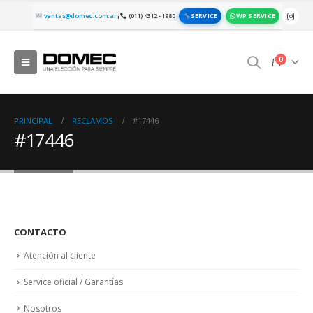
SERVICE
WP SERVICE
ventas@domec.com.ar
(011) 4312 - 1980
|
0
PRINCIPAL
RECLAMOS
#17446
#17446
CONTACTO
Atención al cliente
Service oficial / Garantías
Nosotros