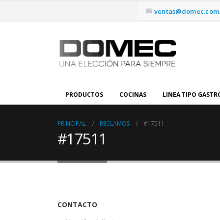
ventas@domec.com.
PRODUCTOS
COCINAS
LINEA TIPO GAST
PRINCIPAL
RECLAMOS
#17511
#17511
CONTACTO