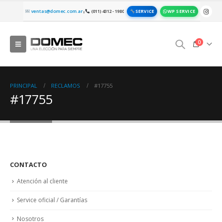
SERVICE
WP SERVICE
ventas@domec.com.ar
(011) 4312 - 1980
|
0
PRINCIPAL
RECLAMOS
#17755
#17755
CONTACTO
Atención al cliente
Service oficial / Garantías
Nosotros