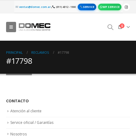
SERVICE
WP SERVICE
ventas@domec.com.ar
(011) 4312 - 1980
|
0
PRINCIPAL
RECLAMOS
#17798
#17798
CONTACTO
Atención al cliente
Service oficial / Garantías
Nosotros