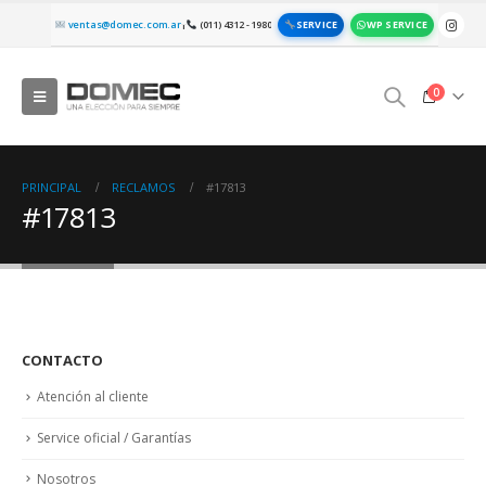
SERVICE
WP SERVICE
ventas@domec.com.ar
(011) 4312 - 1980
|
0
PRINCIPAL
RECLAMOS
#17813
#17813
CONTACTO
Atención al cliente
Service oficial / Garantías
Nosotros