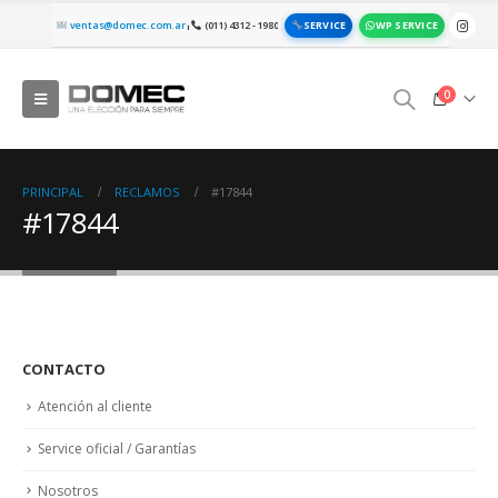
SERVICE
WP SERVICE
ventas@domec.com.ar
(011) 4312 - 1980
|
0
PRINCIPAL
RECLAMOS
#17844
#17844
CONTACTO
Atención al cliente
Service oficial / Garantías
Nosotros