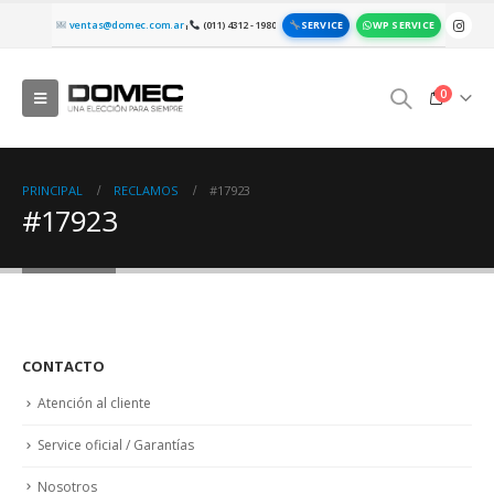
SERVICE
WP SERVICE
ventas@domec.com.ar
(011) 4312 - 1980
|
0
PRINCIPAL
RECLAMOS
#17923
#17923
CONTACTO
Atención al cliente
Service oficial / Garantías
Nosotros