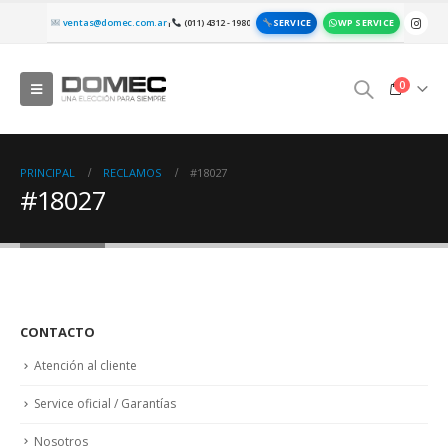
SERVICE
WP SERVICE
ventas@domec.com.ar
(011) 4312 - 1980
|
0
PRINCIPAL
RECLAMOS
#18027
#18027
CONTACTO
Atención al cliente
Service oficial / Garantías
Nosotros