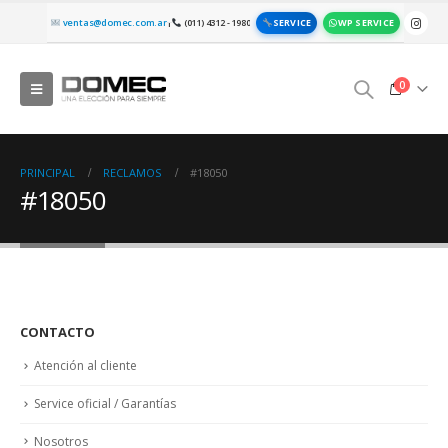
SERVICE
WP SERVICE
ventas@domec.com.ar
(011) 4312 - 1980
|
0
PRINCIPAL
RECLAMOS
#18050
#18050
CONTACTO
Atención al cliente
Service oficial / Garantías
Nosotros