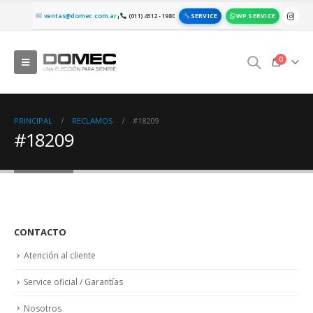
SERVICE
WP SERVICE
ventas@domec.com.ar
(011) 4312 - 1980
|
0
PRINCIPAL
RECLAMOS
#18209
#18209
CONTACTO
Atención al cliente
Service oficial / Garantías
Nosotros