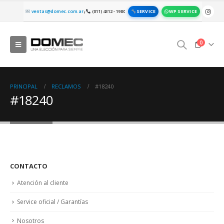
SERVICE
WP SERVICE
ventas@domec.com.ar
(011) 4312 - 1980
|
0
PRINCIPAL
RECLAMOS
#18240
#18240
CONTACTO
Atención al cliente
Service oficial / Garantías
Nosotros