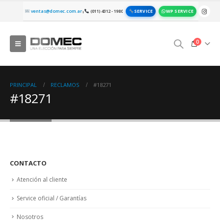
SERVICE
WP SERVICE
ventas@domec.com.ar
(011) 4312 - 1980
|
0
PRINCIPAL
RECLAMOS
#18271
#18271
CONTACTO
Atención al cliente
Service oficial / Garantías
Nosotros