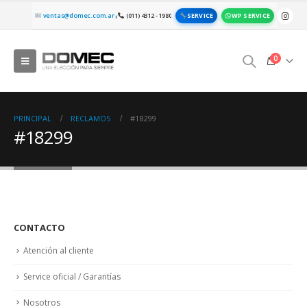
SERVICE
WP SERVICE
ventas@domec.com.ar
(011) 4312 - 1980
|
0
PRINCIPAL
RECLAMOS
#18299
#18299
CONTACTO
Atención al cliente
Service oficial / Garantías
Nosotros