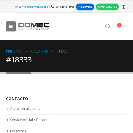
SERVICE
WP SERVICE
ventas@domec.com.ar
(011) 4312 - 1980
|
0
PRINCIPAL
RECLAMOS
#18333
#18333
CONTACTO
Atención al cliente
Service oficial / Garantías
Nosotros