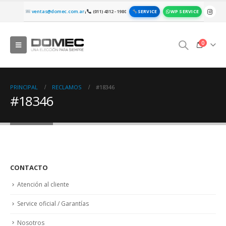
SERVICE
WP SERVICE
ventas@domec.com.ar
(011) 4312 - 1980
|
0
PRINCIPAL
RECLAMOS
#18346
#18346
CONTACTO
Atención al cliente
Service oficial / Garantías
Nosotros