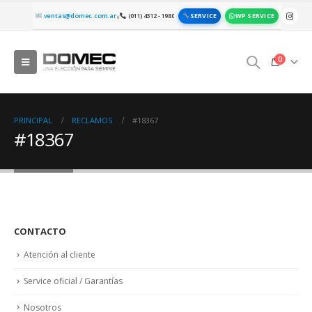
SERVICE
WP SERVICE
ventas@domec.com.ar
(011) 4312 - 1980
|
0
PRINCIPAL
RECLAMOS
#18367
#18367
CONTACTO
Atención al cliente
Service oficial / Garantías
Nosotros