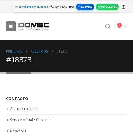
SERVICE
WP SERVICE
ventas@domec.com.ar
(011) 4312 - 1980
|
0
PRINCIPAL
RECLAMOS
#18373
#18373
CONTACTO
Atención al cliente
Service oficial / Garantías
Nosotros