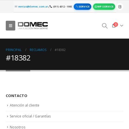
SERVICE
WP SERVICE
ventas@domec.com.ar
(011) 4312 - 1980
|
0
PRINCIPAL
RECLAMOS
#18382
#18382
CONTACTO
Atención al cliente
Service oficial / Garantías
Nosotros